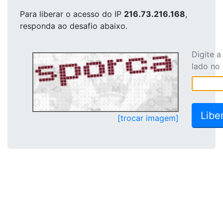
Para liberar o acesso
do IP
216.73.216.168
,
responda ao desafio abaixo.
Digite 
lado no
[trocar imagem]